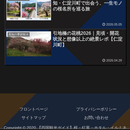
知・仁淀川町で出会う、一生モノ
の桜名所を巡る旅
2026.05.05
引地橋の花桃2026｜見頃・開花
高知の季節観光
状況と想像以上の絶景レポ【仁淀
川町】
2026.04.29
フロントページ
プライバシーポリシー
サイトマップ
お問い合わせ
Copyright © 2020 【四国観光ガイド】桜・紅葉・ホタル・イルミネ