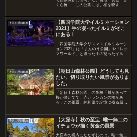
くら橋——この公園には、桜を映す
「水」が至るところに存在する。そして
想定外だったのは、宮池だけではなかっ
たことだ。地面の排水枡（はいすいま
【四国学院大学イルミネーション
香川の季節観光
す）に溜まった水にさえ、花びら...
2021】手の凝ったイルミがそこ
にある！
「四国学院大学クリスマスイルミネーシ
ョン2021」は「まんのう公園」や「レオ
マワールド」と違った手の凝ったイルミ
がそこにはありました。
【朝日山森林公園】どうしても見
香川の季節観光
たい、切り取りたい風景がありま
した。
「朝日山森林公園」の夜桜「川があって
桜が咲いてて、赤いランカンの橋があ
る」この風景、純和風で記憶に残る風景
がそこにはありました。
【大窪寺】秋の至宝─唯一無二の
香川の季節観光
イチョウが描く黄金の風景
大窪寺の境内にたたずむのは、唯一無二