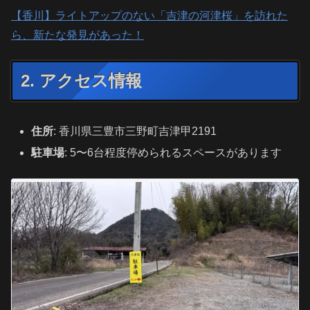
【香川】ライトアップのない「吉津の河津桜」を訪れた
ら、新たな発見があった！
2. アクセス情報
住所
: 香川県三豊市三野町吉津甲2191
駐車場
: 5〜6台程度停められるスペースがあります