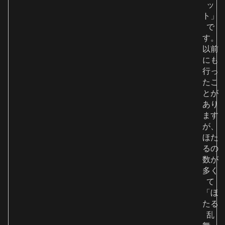
ッ
ト」
で
す。
以前
にも
行っ
たこ
とが
あり
ます
が、
ほた
るの
数が
多く
て
「ほ
たる
乱