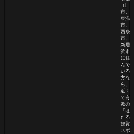
山
市、
東温
市、
西条
市、
新居
浜市
に住
んで
いる
方な
ら、
近く
て有
数の
「ほ
たる
観賞
スポ