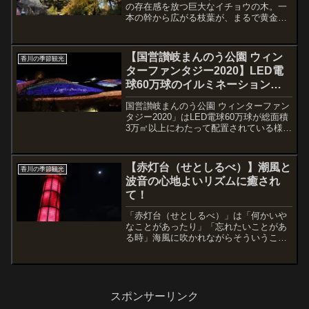
の存在感を放つ巨大なイチョウの木。一
本の幹から広がる枝葉が、まるで黄金の
傘を広げたように風格を漂わせていま
す。この独自のイチョウが、境内に静寂
と優雅な美を与えています。
【国営讃岐まんのう公園 ウィン
香川の季節観光
ターファンタジー2020】LED電
球60万球のイルミネーションは
一回見たらファンになります。
国営讃岐まんのう公園 ウィンターファン
タジー2020」はLED電球60万球が総面積
3万㎡以上にわたって配置されている様子
は一回見たらファンになります。
【赤灯台（せとしるべ）】潮風と
香川の季節観光
波音の心地よいリズムに癒され
て！
「赤灯台（せとしるべ）」は「何かいや
なことがあったり」「忘れたいことがあ
る時」海風に吹かれながらそういうこと
を海に流して、港だけに「明日からの出
発するぞ！」みたいな時にも最適です。
スポンサーリンク