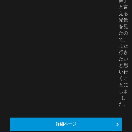
舞」
と言
える
光景
を見
たの
で、
また
行き
たい
と思
い行
くこ
とに
しま
し
た。
詳細ページ