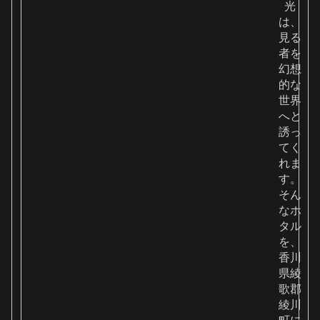
光
は、
見る
者を
幻想
的な
世界
へと
誘っ
てく
れま
す。
そん
なホ
タル
を、
香川
県綾
歌郡
綾川