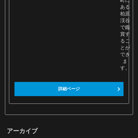
町に
ある
柏原
渓谷
で鑑
賞す
るこ
とが
でき
ま
す。
詳細ページ
アーカイブ