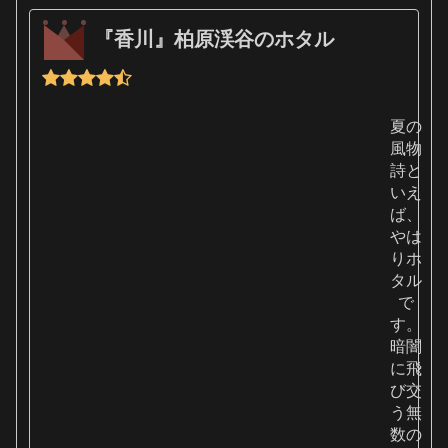
『香川』柏原渓谷のホタル
夏の
風物
詩と
いえ
ば、
やは
りホ
タル
で
す。
暗闇
に飛
び交
う無
数の