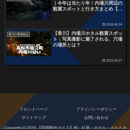
｜今年は当たり年！内場川周辺の
観賞スポットと行き方まとめ【香
川県高松市】
2026.06.24
【香川】内場川ホタル観賞スポッ
香川の季節観光
ト：写真撮影に魅了される、穴場
の場所とは？
2023.09.27
フロントページ
プライバシーポリシー
サイトマップ
お問い合わせ
Copyright © 2020 【四国観光ガイド】桜・紅葉・ホタル・イルミネ