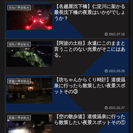
【名越屋沈下橋】仁淀川に架かる
高知の季節観光
最長沈下橋の夜景はいかがでしょ
うか？
2021.07.18
【阿波の土柱】永遠にこのままと
徳島の季節観光
言うことのない光景がそこにはあ
る。
2021.03.26
【坊ちゃんからくり時計】道後温
愛媛の季節観光
泉に行ったら散策したい夜景スポ
ットその③
2021.02.27
【空の散歩道】道後温泉に行った
愛媛の季節観光
ら散策したい夜景スポットその①