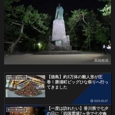
高知桂浜
【徳島】約3万体の雛人形が圧
徳島の季節観光
巻！勝浦町ビッグひな祭りへ行っ
てきました
2024.05.07
【一度は訪れたい】香川県で七夕
香川の季節観光
の日に「四国霊場7ヶ寺で七夕🎋