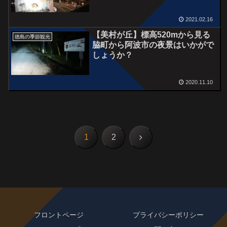
2021.02.16
【美村が丘】標高520mから見る
徳島の季節観光
脇町から阿波市の夜景はいかがで
しょうか？
2020.11.10
次
1
2
へ
フロントページ
プライバシーポリシー