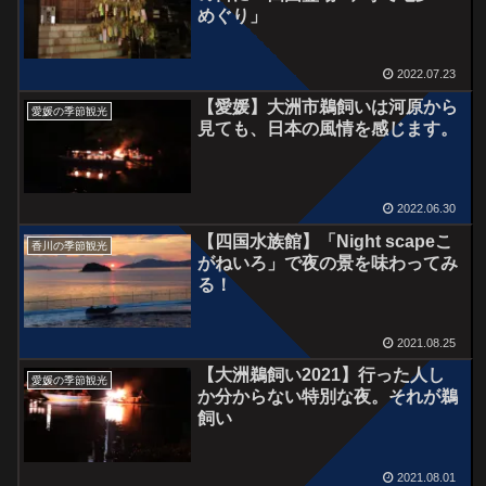
めぐり」
2022.07.23
【愛媛】大洲市鵜飼いは河原から
愛媛の季節観光
見ても、日本の風情を感じます。
2022.06.30
【四国水族館】「Night scapeこ
香川の季節観光
がねいろ」で夜の景を味わってみ
る！
2021.08.25
【大洲鵜飼い2021】行った人し
愛媛の季節観光
か分からない特別な夜。それが鵜
飼い
2021.08.01