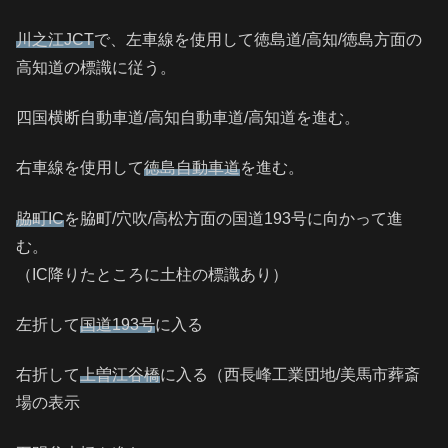
川之江JCT
で、左車線を使用して徳島道/高知/徳島方面の
高知道の標識に従う。
四国横断自動車道/高知自動車道/高知道を進む。
右車線を使用して
徳島自動車道
を進む。
脇町IC
を脇町/穴吹/高松方面の国道193号に向かって進
む。
（IC降りたところに土柱の標識あり）
左折して
国道193号
に入る
右折して
上曽江谷橋
に入る（西長峰工業団地/美馬市葬斎
場の表示