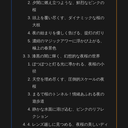
夕闇に燃え立つような、鮮烈なピンクの
桜
頭上を覆い尽くす、ダイナミックな桜の
大枝
夜の始まりを優しく告げる、提灯の灯り
濃紺のマジックアワーに浮かび上がる、
極上の春景色
3. 漆黒の闇に輝く、幻想的な夜桜の世界
ぽつぽつと灯る光に導かれる、夜桜の小
径
天空を埋め尽くす、圧倒的スケールの夜
桜
まるで桜のトンネル！情緒あふれる夜の
遊歩道
静かな水面に溶け込む、ピンクのリフレ
クション
4. レンズ越しに見つめる、夜桜の美しいディ