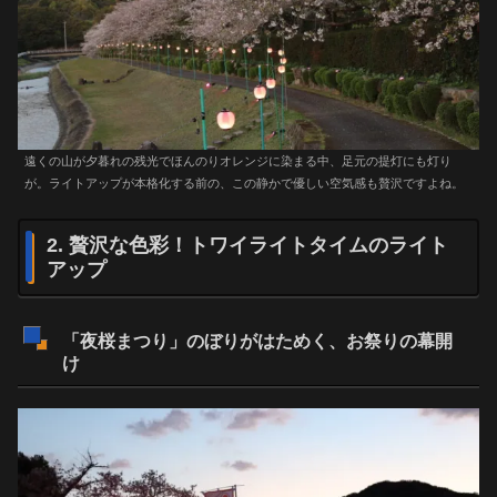
遠くの山が夕暮れの残光でほんのりオレンジに染まる中、足元の提灯にも灯り
が。ライトアップが本格化する前の、この静かで優しい空気感も贅沢ですよね。
2. 贅沢な色彩！トワイライトタイムのライト
アップ
「夜桜まつり」のぼりがはためく、お祭りの幕開
け