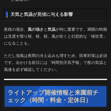
天気と気温が見頃に与える影響
夜桜の場合、
風の強さ
と
気温
が特に重要です。満開の時期
は見渡す限り桜、桜、桜。風が吹くと幻想的な「桜吹雪」
になることも。
ただし強風は夜間の冷え込みも増すため、防寒対策は必須
です。出かける前日には「時間別天気予報」で夜の気温と
風速を必ず確認してください。
ライトアップ開催情報と来園前チ
ェック（時間・料金・定休日）