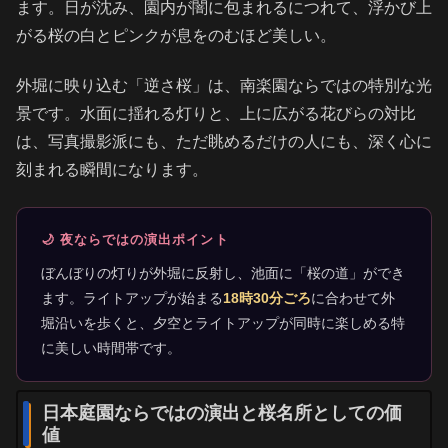
ます。日が沈み、園内が闇に包まれるにつれて、浮かび上
がる桜の白とピンクが息をのむほど美しい。
外堀に映り込む「逆さ桜」は、南楽園ならではの特別な光
景です。水面に揺れる灯りと、上に広がる花びらの対比
は、写真撮影派にも、ただ眺めるだけの人にも、深く心に
刻まれる瞬間になります。
🌙 夜ならではの演出ポイント
ぼんぼりの灯りが外堀に反射し、池面に「桜の道」ができ
ます。ライトアップが始まる
18時30分ごろ
に合わせて外
堀沿いを歩くと、夕空とライトアップが同時に楽しめる特
に美しい時間帯です。
日本庭園ならではの演出と桜名所としての価
値