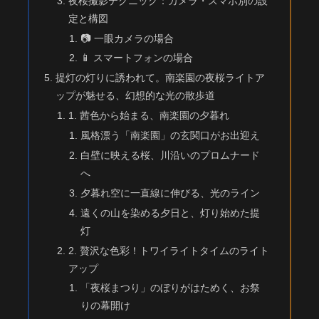
夜桜撮影テクニック：カメラ・スマホ別の設
定と構図
📷 一眼カメラの場合
📱 スマートフォンの場合
提灯の灯りに誘われて。南楽園の夜桜ライトア
ップが魅せる、幻想的な光の散歩道
1. 茜色から始まる、南楽園の夕暮れ
風格漂う「南楽園」の玄関口がお出迎え
白壁に映える桜、川沿いのプロムナード
へ
夕暮れ空に一直線に伸びる、光のライン
遠くの山を染める夕日と、灯り始めた提
灯
2. 贅沢な色彩！トワイライトタイムのライト
アップ
「夜桜まつり」のぼりがはためく、お祭
りの幕開け