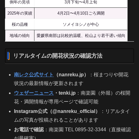
例年の見頃
3月下旬〜4月上旬
2025年の実績
4月2日〜4月10日ごろ満開
桜の品種
ソメイヨシノが中心
地域の傾向
愛媛県南部は比較的温暖、松山より若干遅い傾向
リアルタイムの開花状況の確認方法
南レク公式サイト
（nanreku.jp）
：桜まつりや開花
状況の最新情報が更新されます
ウェザーニュース
・tenki.jp
：南楽園（外堀）の桜開
花・満開情報が専用ページで確認可能
Instagram公式（@nanreku_official）
：リアルタイ
ムの写真が投稿されることがあります
お電話で確認
：南楽園 TEL 0895-32-3344（直接確認
が最確実）