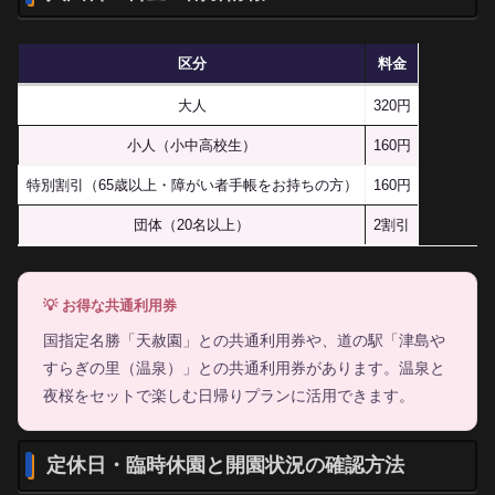
区分
料金
大人
320円
小人（小中高校生）
160円
特別割引（65歳以上・障がい者手帳をお持ちの方）
160円
団体（20名以上）
2割引
💡 お得な共通利用券
国指定名勝「天赦園」との共通利用券や、道の駅「津島や
すらぎの里（温泉）」との共通利用券があります。温泉と
夜桜をセットで楽しむ日帰りプランに活用できます。
定休日・臨時休園と開園状況の確認方法