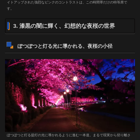
イトアップされた強烈なピンクのコントラストは、この時間帯だけの特等席で
す。
3. 漆黒の闇に輝く、幻想的な夜桜の世界
ぽつぽつと灯る光に導かれる、夜桜の小径
ぽつぽつと灯る提灯の光に導かれるように進む一本道。まるで現実から切り離さ