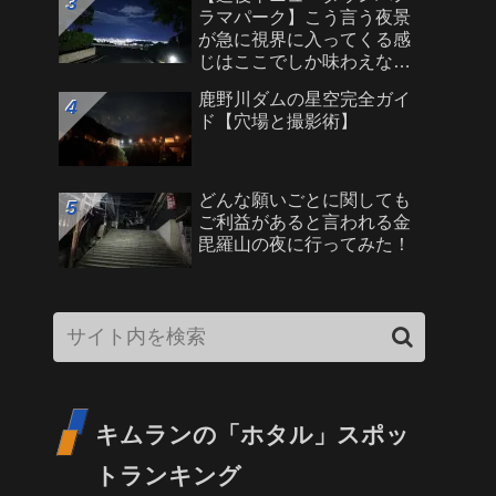
ラマパーク】こう言う夜景
が急に視界に入ってくる感
じはここでしか味わえない
「まれな」夜景です。
鹿野川ダムの星空完全ガイ
ド【穴場と撮影術】
どんな願いごとに関しても
ご利益があると言われる金
毘羅山の夜に行ってみた！
キムランの「ホタル」スポッ
トランキング