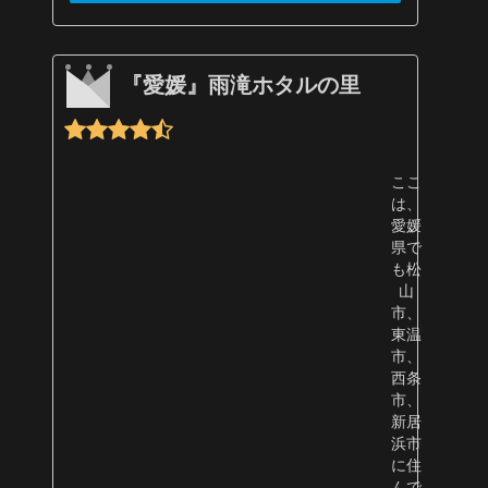
『愛媛』雨滝ホタルの里
ここ
は、
愛媛
県で
も松
山
市、
東温
市、
西条
市、
新居
浜市
に住
んで