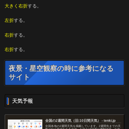
大きく右折
する。
左折
する。
右折
する。
右折
する。
夜景・星空観察の時に参考になる
サイト
天気予報
全国の2週間天気（旧:10日間天気） - tenki.jp
全国各地の2週間天気を掲載しています。2週間先までの天