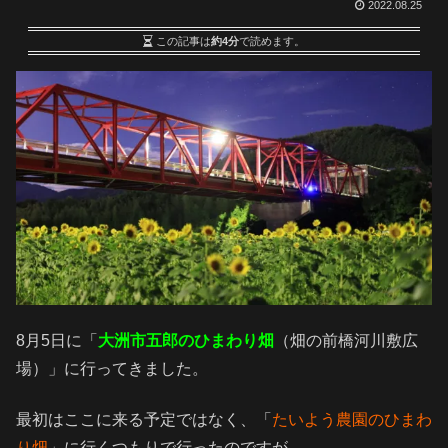
2022.08.25
この記事は
約4分
で読めます。
8月5日に「
大洲市五郎のひまわり畑
（畑の前橋河川敷広
場）」に行ってきました。
最初はここに来る予定ではなく、「
たいよう農園のひまわ
り畑
」に行くつもりで行ったのですが、