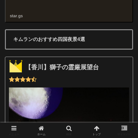
star.gs
キムランのおすすめ四国夜景4選
【香川】獅子の霊厳展望台
メニュー
ホーム
検索
トップ
サイドバー