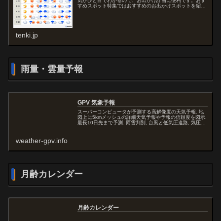
気がひと目でわかるので、お出かけ計画に便利です。おす
すめスポット特集ではおすすめのお出かけスポットを紹介
している他、お出かけスポット検索からお出かけスポット
の10日間天気を見ることもでき...
tenki.jp
雨量・雲量予報
GPV 気象予報
スーパーコンピュータが予測する高解像度の天気予報. 地
図上に5kmメッシュの詳細天気予報や予報の信頼度を図示.
最長10日先まで予測. 雨雪判別, 台風と低気圧進路, 気圧・
風向・風速・雨量・雲量・気温・湿度・沿岸波浪予報.
weather-gpv.info
月齢カレンダー
月齢カレンダー