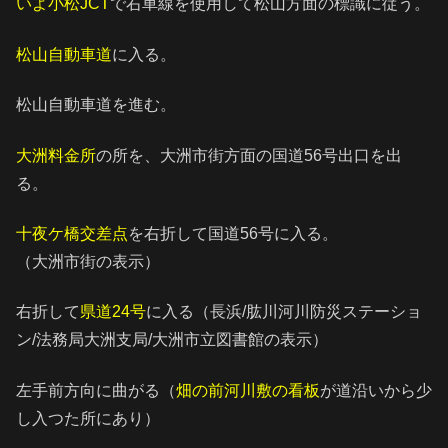
いよ小松JCT
で右車線を使用して松山方面の標識に従う。
松山自動車道
に入る。
松山自動車道を進む。
大洲料金所
の所を、大洲市街方面の国道56号出口を出
る。
十夜ケ橋交差点
を右折して国道56号に入る。
（大洲市街の表示）
右折して
県道24号
に入る（長浜/肱川河川防災ステーショ
ン/法務局大洲支局/大洲市立図書館の表示）
左手前方向に曲がる（
畑の前河川敷の看板
が道沿いから少
し入つた所にあり）