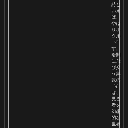
詩と
いえ
ば、
やは
りホ
タル
で
す。
暗闇
に飛
び交
う無
数の
光
は、
見る
者を
幻想
的な
世界