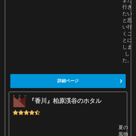
また
行き
たい
と思
い行
くこ
とに
しま
し
た。
詳細ページ
『香川』柏原渓谷のホタル
夏の
風物