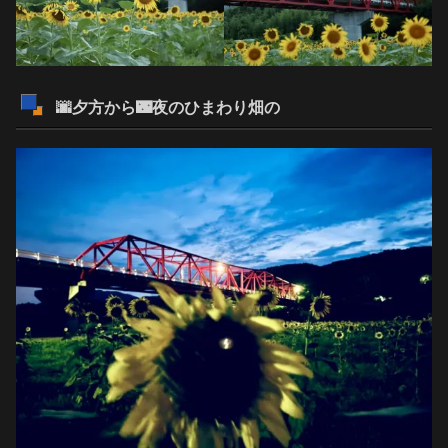
🌆夕方から🌃夜のひまわり畑の