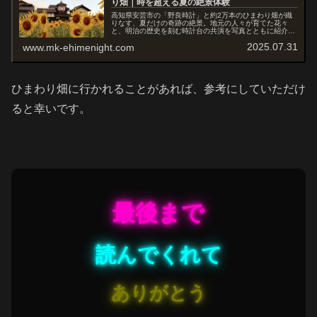
り畑｜時を超える夏の絶景体験
高知県安芸市の「野良時計」と約2万本のひまわり畑が織
りなす、夏だけの奇跡の絶景。地元の人々が育てた花々
と、明治の歴史を刻む時計台の共演を写真とともに紹介し
ます。
2025.07.31
www.mk-ehimenight.com
ひまわり畑に行かれることがあれば、参考にしていただけ
ると幸いです。
最後まで
読んでくれて
ありがとう