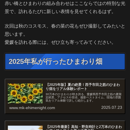
赤い橋とひまわりの組み合わせはここならではの特別な光
景で、訪れるたびに新しい表情を見せてくれるはず。
次回は秋のコスモス、春の菜の花もぜひ撮影してみたいと
思います。
愛媛を訪れる際には、ぜひ立ち寄ってみてください。
2025年私が行ったひまわり畑
【2025年版】夏の絶景！西予市田之筋のひまわ
り畑をリアル体験レポート
30万本のひまわりが咲き誇る、愛媛県西予市田之筋の夏限
定絶景。アクセスや見頃、撮影ベストタイム、現地の雰囲
気をリアル体験で詳しく紹介します。
2025.07.23
www.mk-ehimenight.com
【2025年最新】高知・野良時計と2万本のひまわ