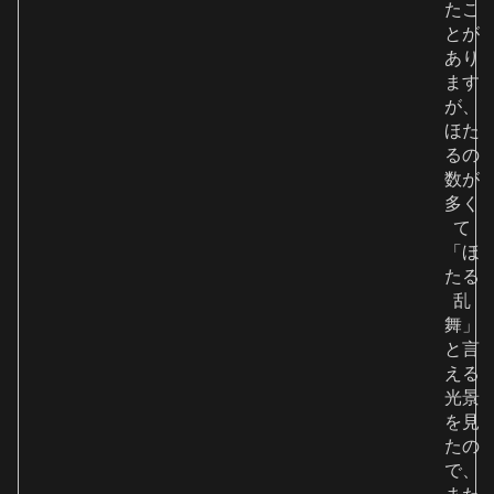
たこ
とが
あり
ます
が、
ほた
るの
数が
多く
て
「ほ
たる
乱
舞」
と言
える
光景
を見
たの
で、