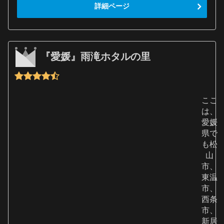
詳細ページ
『愛媛』雨滝ホタルの里
ここ
は、
愛媛
県で
も松
山
市、
東温
市、
西条
市、
新居