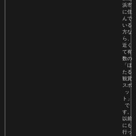
浜市
に住
んで
いる
方な
ら、
近く
て有
数の
「ほ
たる
観賞
スポ
ッ
ト」
で
す。
以前
にも
行っ