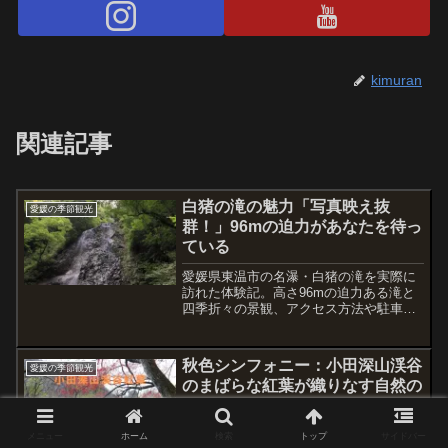
kimuran
関連記事
白猪の滝の魅力「写真映え抜
愛媛の季節観光
群！」96mの迫力があなたを待っ
ている
愛媛県東温市の名瀑・白猪の滝を実際に
訪れた体験記。高さ96mの迫力ある滝と
四季折々の景観、アクセス方法や駐車場
情報も詳しく紹介。登山気分で楽しめる
癒しの絶景スポットをレポートします。
秋色シンフォニー：小田深山渓谷
愛媛の季節観光
のまばらな紅葉が織りなす自然の
アート
小田深山渓谷の紅葉シーズンのガイド。
メニュー
ホーム
検索
トップ
サイドバー