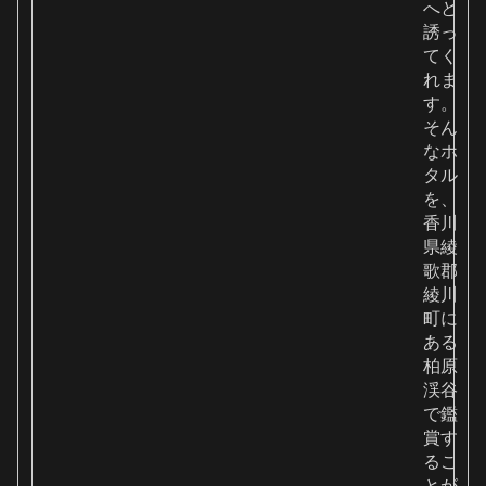
へと
誘っ
てく
れま
す。
そん
なホ
タル
を、
香川
県綾
歌郡
綾川
町に
ある
柏原
渓谷
で鑑
賞す
るこ
とが