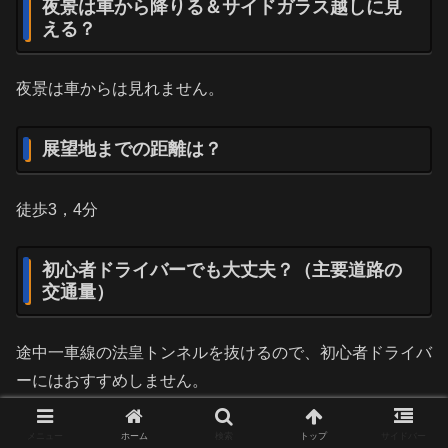
夜景は車から降りる＆サイドガラス越しに見
える？
夜景は車からは見れません。
展望地までの距離は？
徒歩3，4分
初心者ドライバーでも大丈夫？（主要道路の
交通量）
途中一車線の法皇トンネルを抜けるので、初心者ドライバ
ーにはおすすめしません。
バリアフリー情報
メニュー
ホーム
検索
トップ
サイドバー