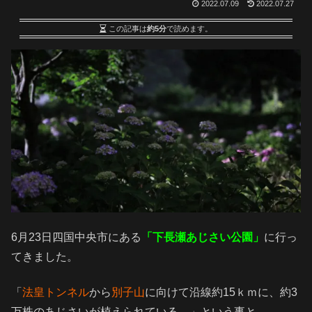
2022.07.09
2022.07.27
この記事は
約5分
で読めます。
6月23日四国中央市にある
「下長瀬あじさい公園」
に行っ
てきました。
「
法皇トンネル
から
別子山
に向けて沿線約15ｋｍに、約3
万株のあじさいが植えられている。」という事と